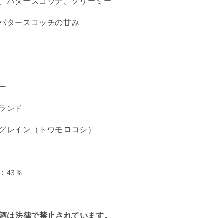
、バタースコッチ、クリーミー
バタースコッチの甘み
ー
ランド
グレイン（トウモロコシ）
：43％
飲酒は法律で禁止されています。