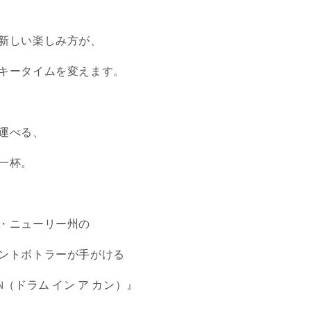
レ
ー
ン
新しい楽しみ方が、
43%
(100ml)
キータイムを変えます。
の
数
量
を
運べる、
増
一杯。
や
す
・ニューリー州の
ントボトラーが手がける
 CAN（ドラム イン ア カン）』