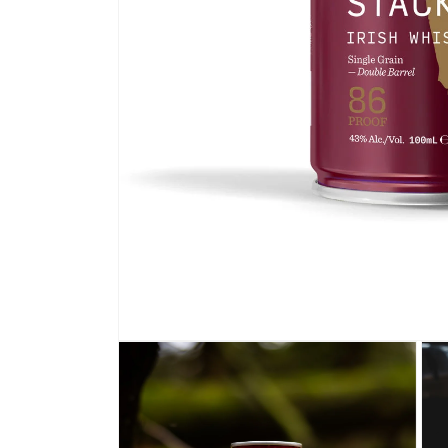
モ
ー
ダ
ル
で
メ