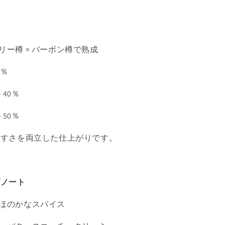
法
リー樽 × バーボン樽で熟成
0％
40％
50％
やすさを両立した仕上がりです。
グノート
ほのかなスパイス