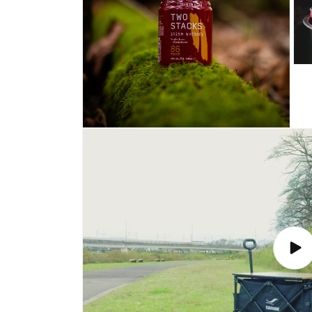
デ
ィ
ア
(1)
を
開
モ
く
ー
ダ
ル
で
メ
モ
デ
ー
ィ
ダ
ア
ル
(3)
で
を
メ
開
デ
く
ィ
ア
(2)
ビ
を
デ
開
オ
く
を
再