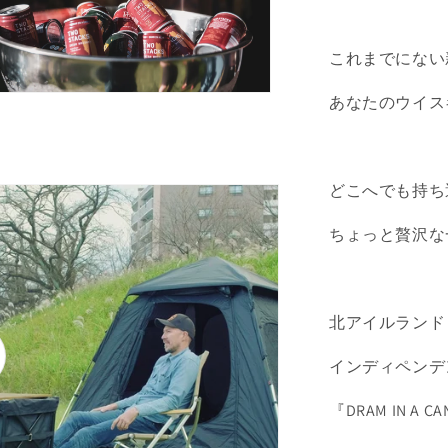
レ
ー
ン
これまでにない
43%
(100ml)
あなたのウイス
の
数
量
を
どこへでも持ち
減
ちょっと贅沢な
ら
す
北アイルランド
インディペンデ
『DRAM IN A