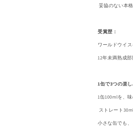
妥協のない本
受賞歴：
ワールドウイスキ
12年未満熟成部
1缶で3つの楽
1缶100mlを
ストレート30ml
小さな缶でも、