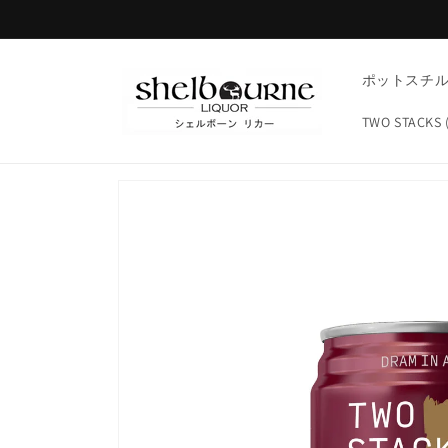
コンテ
ンツに
進む
ポットスチ
TWO STAC
商品情
報にス
キップ