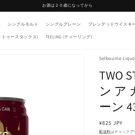
お酒は２０歳になってから
ル
シングルモルト
シングルグレーン
ブレンデッドウイスキ
KS ( トゥースタックス)
TEELING (ティーリング)
Selbourne L
TWO 
ン ア
ーン 43
通
¥825 JPY
常
配送料
はチェックア