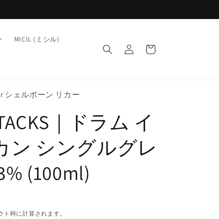
ロ
カ
ー
MICIL (ミシル)
グ
ー
イ
ト
ン
iquor シェルボーン リカー
STACKS｜ドラム イ
 カン シングルグレ
% (100ml)
ウト時に計算されます。