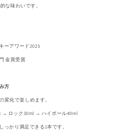
格的な味わいです。
ーアワード2025
門 金賞受賞
しみ方
、味の変化で楽しめます。
 → ロック30ml → ハイボール40ml
しっかり満足できる1本です。