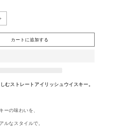
TWO
STACKS
｜
カートに追加する
ド
ラ
ム
イ
ン
ア
カ
楽しむストレートアイリッシュウイスキー。
ン
シ
ン
キーの味わいを、
グ
ル
アルなスタイルで。
グ