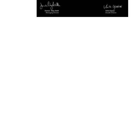
モ
ー
ダ
ル
で
メ
デ
ィ
ア
(5)
を
開
く