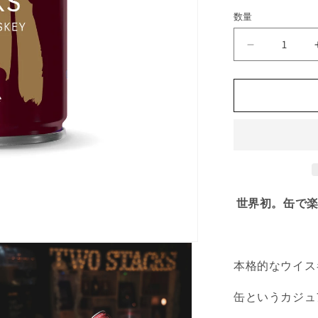
価
数量
数
格
量
TWO
STACKS
｜
ド
ラ
ム
イ
ン
ア
カ
世界初。缶で
ン
シ
ン
本格的なウイス
グ
ル
缶というカジュ
グ